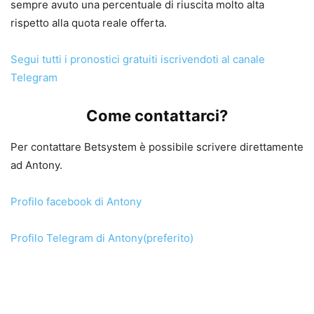
sempre avuto una percentuale di riuscita molto alta
rispetto alla quota reale offerta.
Segui tutti i pronostici gratuiti iscrivendoti al canale
Telegram
Come contattarci?
Per contattare Betsystem è possibile scrivere direttamente
ad Antony.
Profilo facebook di Antony
Profilo Telegram di Antony(preferito)