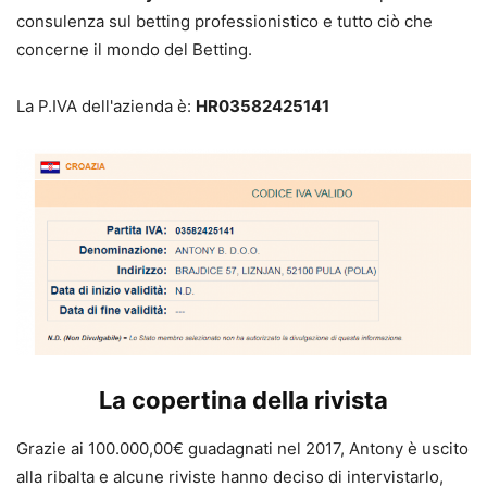
consulenza sul betting professionistico e tutto ciò che
concerne il mondo del Betting.
La P.IVA dell'azienda è:
HR03582425141
La copertina della rivista
Grazie ai 100.000,00€ guadagnati nel 2017, Antony è uscito
alla ribalta e alcune riviste hanno deciso di intervistarlo,