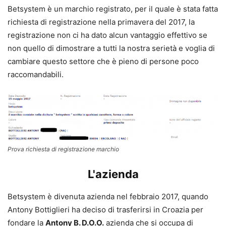
Betsystem è un marchio registrato, per il quale è stata fatta
richiesta di registrazione nella primavera del 2017, la
registrazione non ci ha dato alcun vantaggio effettivo se
non quello di dimostrare a tutti la nostra serietà e voglia di
cambiare questo settore che è pieno di persone poco
raccomandabili.
Prova richiesta di registrazione marchio
L'azienda
Betsystem è divenuta azienda nel febbraio 2017, quando
Antony Bottiglieri ha deciso di trasferirsi in Croazia per
fondare la
Antony B. D.O.O.
azienda che si occupa di