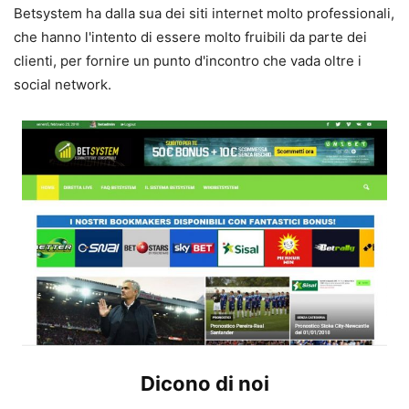
Betsystem ha dalla sua dei siti internet molto professionali,
che hanno l'intento di essere molto fruibili da parte dei
clienti, per fornire un punto d'incontro che vada oltre i
social network.
Dicono di noi