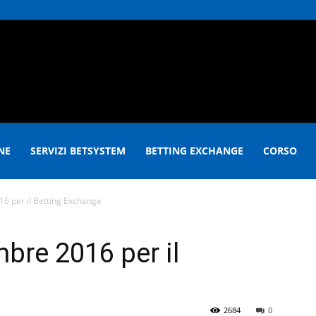
NE
SERVIZI BETSYSTEM
BETTING EXCHANGE
CORSO
16 per il Betting Exchange
bre 2016 per il
2684
0