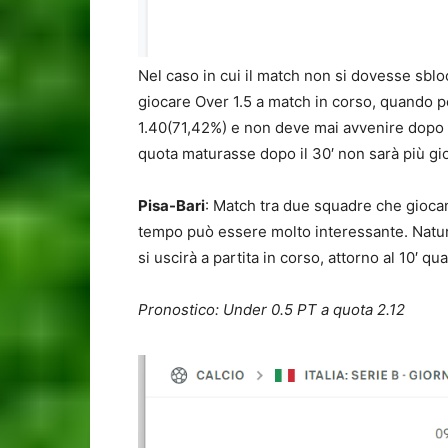
Nel caso in cui il match non si dovesse sblo
giocare Over 1.5 a match in corso, quando p
1.40(71,42%) e non deve mai avvenire dopo i
quota maturasse dopo il 30′ non sarà più gio
Pisa-Bari
: Match tra due squadre che gioca
tempo può essere molto interessante. Natur
si uscirà a partita in corso, attorno al 10′ qu
Pronostico: Under 0.5 PT a quota 2.12