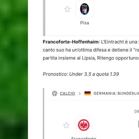
Francoforte-Hoffenhaim
: L’Eintracht è un
canto suo ha un’ottima difesa e detiene il “
partita insieme al Lipsia, Ritengo opportun
Pronostico: Under 3.5 a quota 1.39