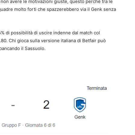
 non avere le motivazioni giuste, questo perché tra le
squadre molto forti che spazzerebbero via il Genk senza
5% di possibilità di uscire indenne dal match col
0. Chi gioca sulla versione italiana di Betfair può
bancando il Sassuolo.