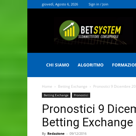
giovedì, Agosto 6, 2026
Sign in / Join
BetSystem
CHI SIAMO
ALGORITMO
FORMAZIO
Home
Betting Exchange
Pronostici 9 Dicembre 20
Betting Exchange
Pronostici
Pronostici 9 Dicem
Betting Exchange
By
Redazione
-
09/12/2016