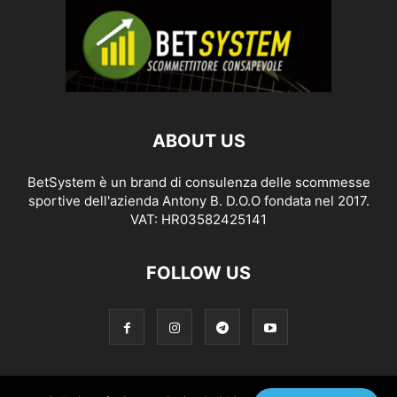
ABOUT US
BetSystem è un brand di consulenza delle scommesse
sportive dell'azienda Antony B. D.O.O fondata nel 2017.
VAT: HR03582425141
FOLLOW US