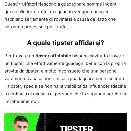
Questi truffatori riescono a guadagnare somme ingenti
grazie alle loro truffe, ma quando vengono beccati
rischiano seriamente di rovinarsi a causa del fatto che
verranno processati per truffa.
A quale tipster affidarsi?
Per trovare un
tipster affidabile
bisogna anzitutto trovare
un tipster che effettivamente guadagni bene con la propria
attività da tipster, è molto inconsueto che una persona
veramente capace non riesca a guadagnare bene facendo
il tipster, specie se non ha la visibilità da influencer (decine
o centinaia di migliaia di persone che lo seguono perché fa
intrattenimento).