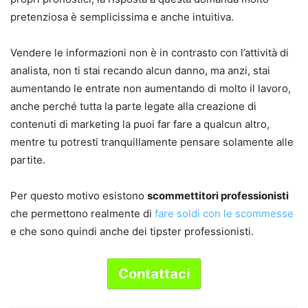
pretenziosa è semplicissima e anche intuitiva.
Vendere le informazioni non è in contrasto con l’attività di
analista, non ti stai recando alcun danno, ma anzi, stai
aumentando le entrate non aumentando di molto il lavoro,
anche perché tutta la parte legate alla creazione di
contenuti di marketing la puoi far fare a qualcun altro,
mentre tu potresti tranquillamente pensare solamente alle
partite.
Per questo motivo esistono
scommettitori professionisti
che permettono realmente di
fare soldi con le scommesse
e che sono quindi anche dei tipster professionisti.
Contattaci