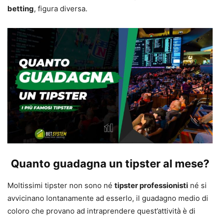
betting
, figura diversa.
Quanto guadagna un tipster al mese?
Moltissimi tipster non sono né
tipster professionisti
né si
avvicinano lontanamente ad esserlo, il guadagno medio di
coloro che provano ad intraprendere quest’attività è di