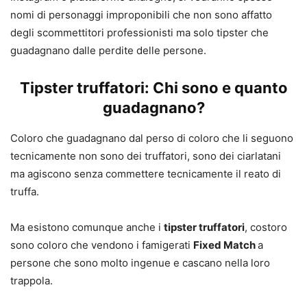
nomi di personaggi improponibili che non sono affatto
degli scommettitori professionisti ma solo tipster che
guadagnano dalle perdite delle persone.
Tipster truffatori: Chi sono e quanto
guadagnano?
Coloro che guadagnano dal perso di coloro che li seguono
tecnicamente non sono dei truffatori, sono dei ciarlatani
ma agiscono senza commettere tecnicamente il reato di
truffa.
Ma esistono comunque anche i
tipster truffatori
, costoro
sono coloro che vendono i famigerati
Fixed Match
a
persone che sono molto ingenue e cascano nella loro
trappola.