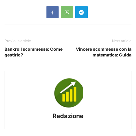
Previous article
Next article
Bankroll scommesse: Come
Vincere scommesse con la
gestirlo?
matematica: Guida
Redazione